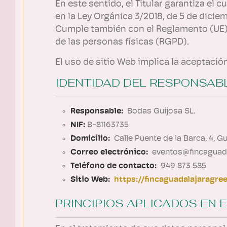
En este sentido, el Titular garantiza el
en la Ley Orgánica 3/2018, de 5 de dici
Cumple también con el Reglamento (UE) 2
de las personas físicas (RGPD).
El uso de sitio Web implica la aceptación
IDENTIDAD DEL RESPONSAB
Responsable:
Bodas Guijosa SL.
NIF:
B-81163735
Domicilio:
Calle Puente de la Barca, 4, G
Correo electrónico:
eventos@fincaguada
Teléfono de contacto:
949 873 585
Sitio Web:
https://fincaguadalajaragre
PRINCIPIOS APLICADOS EN 