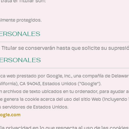
rata el Titular son:
almente protegidos.
PERSONALES
Titular se conservarán hasta que solicite su supresió
PERSONALES
tica web prestado por Google, Inc., una compañía de Delaware
ifornia), CA 94043, Estados Unidos ("Google").
n archivos de texto ubicados en tu ordenador, para ayudar al 
e genera la cookie acerca del uso del sitio Web (incluyendo 
s servidores de Estados Unidos.
oogle.com
 privacidad en lo que respecta al uso de las cookies 